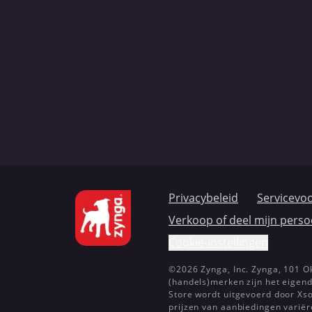
Privacybeleid
Servicevo
Verkoop of deel mijn pers
Cookie-instellingen
©2026 Zynga, Inc. Zynga, 101 Ok
(handels)merken zijn het eigen
Store wordt uitgevoerd door Xso
prijzen van aanbiedingen variër