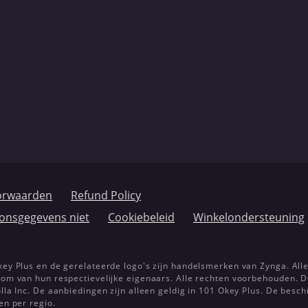
orwaarden
Refund Policy
oonsgegevens niet
Cookiebeleid
Winkelondersteuning
ey Plus en de gerelateerde logo's zijn handelsmerken van Zynga. All
dom van hun respectievelijke eigenaars. Alle rechten voorbehouden. 
lla Inc. De aanbiedingen zijn alleen geldig in 101 Okey Plus. De besc
en per regio.